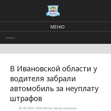
МЕНЮ
Региональные новости
В стране и мире
Происшествия
В Ивановской области у
Городские события
водителя забрали
автомобиль за неуплату
штрафов
05.09.2025 16:58 Автор: Автор не указан