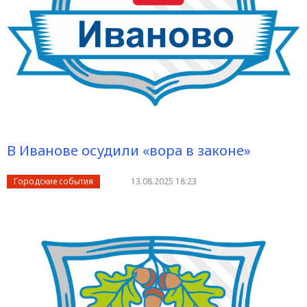
В Иванове осудили «вора в законе»
Городские события
13.08.2025 18:23